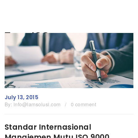
Tag:
ISO
July 13, 2015
By:
info@lamsolusi.com
/
0 comment
Standar Internasional
Manajemen Mutu ISO 9000