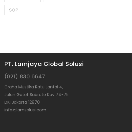
SOP
PT. Lamjaya Global Solusi
(021) 830 6647
Graha Mustika Ratu Lantai 4,
Jalan Gatot Subroto Kav 74-75
DKI Jakarta 12870
info@lamsolusi.com