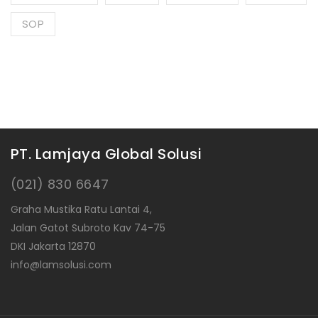
SOP
PT. Lamjaya Global Solusi
(021) 830 6647
Graha Mustika Ratu Lantai 4,
Jalan Gatot Subroto Kav 74-75
DKI Jakarta 12870
info@lamsolusi.com