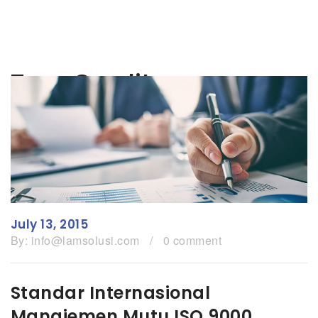
Tag:
Quality
July 13, 2015
By:
info@lamsolusi.com
/
0 comment
Standar Internasional
Manajemen Mutu ISO 9000